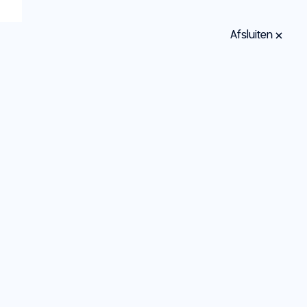
Afsluiten
Zoeken
Misschien herken je hier iets van?