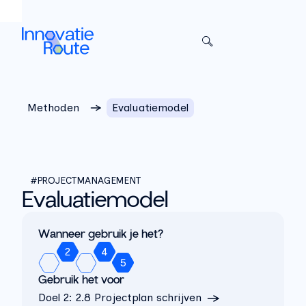
Sla het menu over
Methoden
Evaluatiemodel
#PROJECTMANAGEMENT
Evaluatiemodel
Wanneer gebruik je het?
2
4
5
Gebruik het voor
Doel 2
:
2.8 Projectplan schrijven