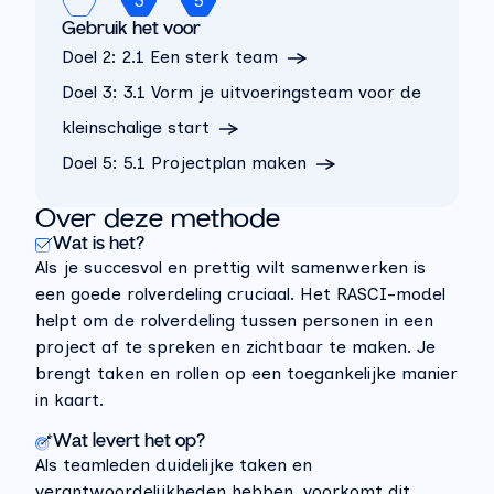
3
5
Gebruik het voor
Doel 2
:
2.1 Een sterk team
Doel 3
:
3.1 Vorm je uitvoeringsteam voor de
kleinschalige start
Doel 5
:
5.1 Projectplan maken
Over deze methode
Wat is het?
Als je
s
uccesvol en prettig
wil
t samenwerken
is
een goede rolverdeling
cruciaa
l.
Het RASCI-
m
odel
helpt om de rolverdeling tussen personen in een
project
af te spreken en zichtbaar
te maken.
Je
breng
t
taken en rollen op een toegankelijke manier
in kaart.
Wat levert het op?
Als teamleden duidelijke taken en
verantwoordelijkheden hebben, voorkomt dit