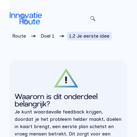
Sla het menu over
Route
Doel 1
1.2 Je eerste idee
Waarom is dit onderdeel
belangrijk?
Je kunt waardevolle feedback krijg
en,
d
oordat je het probleem helder maakt, doelen
in kaart brengt, een eerste plan schetst en
vroeg mensen betrekt
.
Dit zorgt voor een