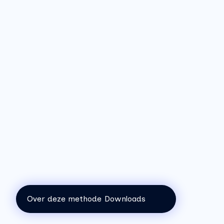
middelen kiezen
DOEL 4
Aan de slag
#COMMUNICATIE
Contentkalender
Aan de slag
Over deze methode
Downloads